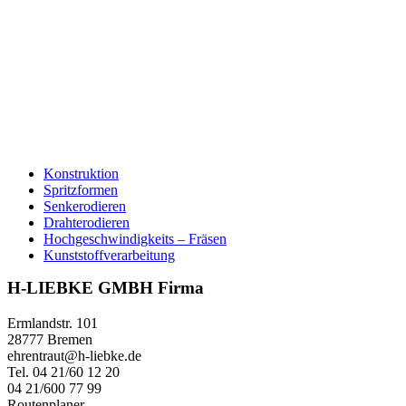
H-LIEBKE GMBH
Büro:
Küferstraße 10a
28779 Bremen
Doris Fuge
Tel. 04 21/60 12 20
Fax 04 21/600 77 99
Konstruktion
Spritzformen
Senkerodieren
Drahterodieren
Hochgeschwindigkeits – Fräsen
Kunststoffverarbeitung
H-LIEBKE GMBH Firma
Ermlandstr. 101
28777 Bremen
ehrentraut@h-liebke.de
Tel. 04 21/60 12 20
04 21/600 77 99
Routenplaner